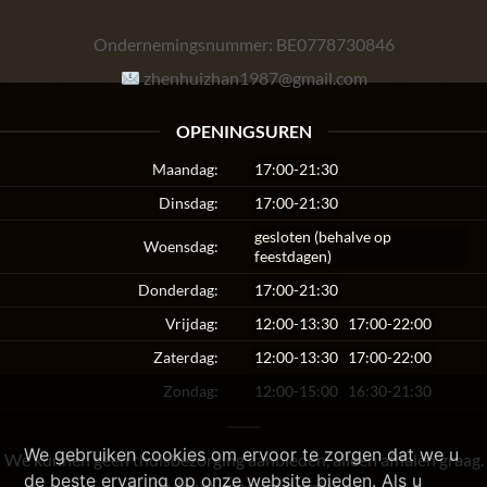
Ondernemingsnummer:
BE0778730846
zhenhuizhan1987@gmail.com
OPENINGSUREN
Maandag:
17:00-21:30
Dinsdag:
17:00-21:30
gesloten (behalve op
Woensdag:
feestdagen)
Donderdag:
17:00-21:30
Vrijdag:
12:00-13:30
17:00-22:00
Zaterdag:
12:00-13:30
17:00-22:00
Zondag:
12:00-15:00
16:30-21:30
We gebruiken cookies om ervoor te zorgen dat we u
We kunnen geen thuisbezorging aanbieden, alleen afhalen graag.
de beste ervaring op onze website bieden. Als u
Bedankt voor het begrip.