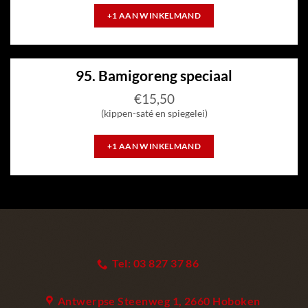
+1 AAN WINKELMAND
95. Bamigoreng speciaal
€
15,50
(kippen-saté en spiegelei)
+1 AAN WINKELMAND
Tel: 03 827 37 86
Antwerpse Steenweg 1, 2660 Hoboken