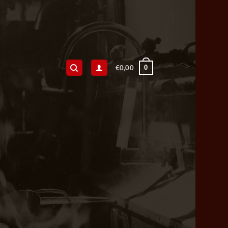
0
€
0,00