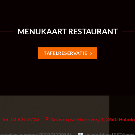
MENUKAART RESTAURANT
TAFELRESERVATIE
Tel: 03 827 37 86
Antwerpse Steenweg 1, 2660 Hobok
rnemingsnummer:
BE0778730846
zhenhuizhan1987@gmai